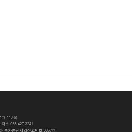
 448-6)
4
팩스
053-427-3241
화
부가통신사업신고번호
0357호