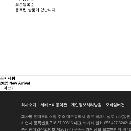
최근등록순
등록된 상품이 없습니다.
공지사항
2025 New Arrival
+ 더보기
회사소개
서비스이용약관
개인정보처리방침
모바일버전
회사명
현대크리스탈
주소
대구광역시 중구 국채보상로 739(동인4가
사업자 등록번호
718-37-00316
대표
박기화
전화
053-427-3242~
통신판매업신고번호
제2017-대구중구
개인정보 보호책임자
박기