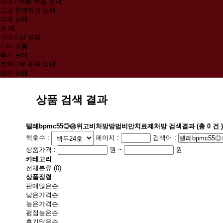
자개 / 옥돌 백돌 상패
고급 천연자개 상패
자개 상패
명 패
크리스탈 명패
기타 상품
특가 판매
호두나무 원목 상패
쟁반 상패
상품 검색 결과
텔레bpmc55◎㉣위고비처방방법비만치료제처방
검색결과
(총
0
건 )
책호수 :
페이지 :
검색어 :
상품가격 :
원 ~
원
카테고리
전체분류
(0)
상품정렬
판매많은순
낮은가격순
높은가격순
평점높은순
후기많은순