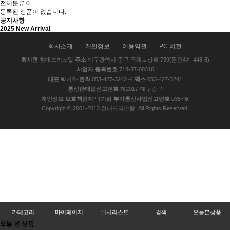
전체분류
0
등록된 상품이 없습니다.
공지사항
2025 New Arrival
회사소개
개인정보
이용약관
PC 버전
회사명
현대크리스탈
주소
대구광역시 중구 국채보상로 739(동인4가 448-6)
사업자 등록번호
718-37-00316
대표
박기화
전화
053-427-3242~4
팩스
053-427-3241
통신판매업신고번호
제2017-대구중구
개인정보 보호책임자
박기화
부가통신사업신고번호
0357호
Copyright © 2001-2013 현대크리스탈. All Rights Reserved.
카테고리
마이페이지
위시리스트
검색
오늘본상품
오늘 본 상품