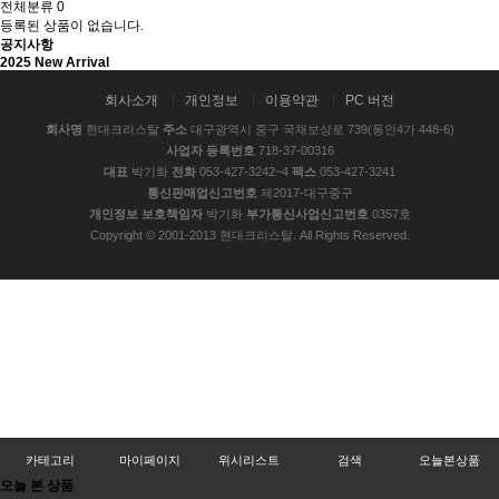
전체분류
0
등록된 상품이 없습니다.
공지사항
2025 New Arrival
회사소개
개인정보
이용약관
PC 버전
회사명
현대크리스탈
주소
대구광역시 중구 국채보상로 739(동인4가 448-6)
사업자 등록번호
718-37-00316
대표
박기화
전화
053-427-3242~4
팩스
053-427-3241
통신판매업신고번호
제2017-대구중구
개인정보 보호책임자
박기화
부가통신사업신고번호
0357호
Copyright © 2001-2013 현대크리스탈. All Rights Reserved.
카테고리
마이페이지
위시리스트
검색
오늘본상품
오늘 본 상품