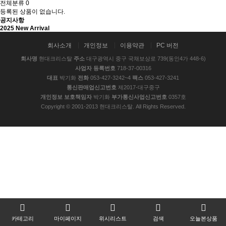
전체분류
0
등록된 상품이 없습니다.
공지사항
2025 New Arrival
회사소개
개인정보
이용약관
PC 버전
회사명
현대크리스탈
주소
대구광역시 중구 국채보상로 739(동인4가 448-6)
사업자 등록번호
718-37-00316
대표
박기화
전화
053-427-3242~4
팩스
053-427-3241
통신판매업신고번호
제2017-대구중구
개인정보 보호책임자
박기화
부가통신사업신고번호
0357호
Copyright © 2001-2013 현대크리스탈. All Rights Reserved.
카테고리
마이페이지
위시리스트
검색
오늘본상품