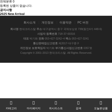
전체분류
0
등록된 상품이 없습니다.
공지사항
2025 New Arrival
회사소개
개인정보
이용약관
PC 버전
회사명
현대크리스탈
주소
대구광역시 중구 국채보상로 739(동인4가 448-6)
사업자 등록번호
718-37-00316
대표
박기화
전화
053-427-3242~4
팩스
053-427-3241
통신판매업신고번호
제2017-대구중구
개인정보 보호책임자
박기화
부가통신사업신고번호
0357호
Copyright © 2001-2013 현대크리스탈. All Rights Reserved.
카테고리
마이페이지
위시리스트
검색
오늘본상품