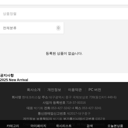
상품정렬
전체분류
0
등록된 상품이 없습니다.
공지사항
2025 New Arrival
회사소개
개인정보
이용약관
PC 버전
회사명
현대크리스탈
주소
대구광역시 중구 국채보상로 739(동인4가 448-6)
사업자 등록번호
718-37-00316
대표
박기화
전화
053-427-3242~4
팩스
053-427-3241
통신판매업신고번호
제2017-대구중구
개인정보 보호책임자
박기화
부가통신사업신고번호
0357호
Copyright © 2001-2013 현대크리스탈. All Rights Reserved.
카테고리
마이페이지
위시리스트
검색
오늘본상품