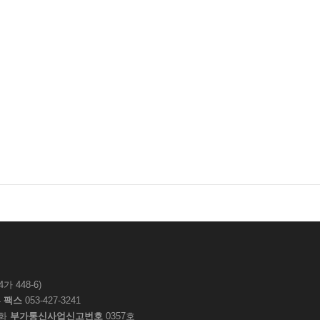
 448-6)
4
팩스
053-427-3241
화
부가통신사업신고번호
0357호