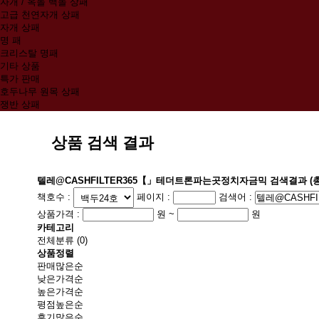
자개 / 옥돌 백돌 상패
고급 천연자개 상패
자개 상패
명 패
크리스탈 명패
기타 상품
특가 판매
호두나무 원목 상패
쟁반 상패
상품 검색 결과
텔레@CASHFILTER365【」테더트론파는곳정치자금믹
검색결과
(
책호수 :
페이지 :
검색어 :
상품가격 :
원 ~
원
카테고리
전체분류
(0)
상품정렬
판매많은순
낮은가격순
높은가격순
평점높은순
후기많은순