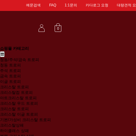
예문검색
FAQ
1:1문의
카다로그 요청
대량견적 
0
쇼핑몰 카테고리
청동/주석/금속 트로피
청동 트로피
주석 트로피
금속 트로피
이글 트로피
크리스탈 트로피
크리스탈컵 트로피
아트크리스탈 트로피
크리스탈 우드 트로피
크리스탈 트로피
크리스탈 이글 트로피
기본/가성비 크리스탈 트로피
크리스탈상패
하이클래스 상패