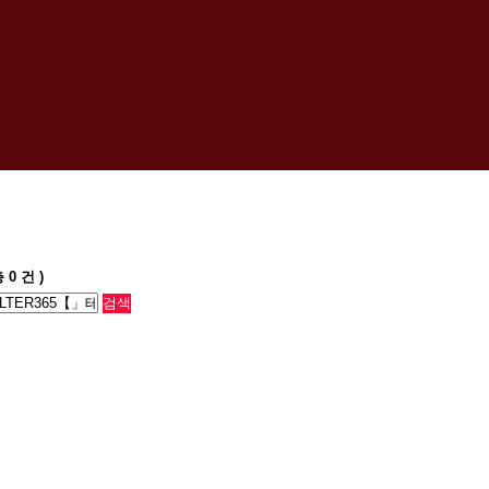
총
0
건 )