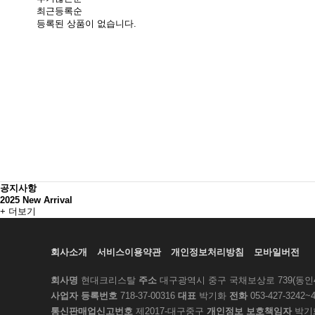
최근등록순
등록된 상품이 없습니다.
공지사항
2025 New Arrival
+ 더보기
회사소개
서비스이용약관
개인정보처리방침
모바일버전
회사명
현대크리스탈
주소
대구광역시 중구 국채보상로 739(동인4가
사업자 등록번호
718-37-00316
대표
박기화
전화
053-427-3242~
통신판매업신고번호
제2017-대구중구
개인정보 보호책임자
박기