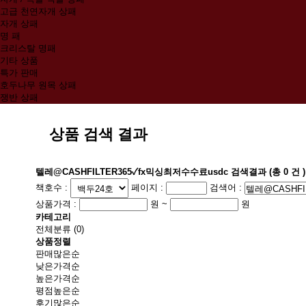
고급 천연자개 상패
자개 상패
명 패
크리스탈 명패
기타 상품
특가 판매
호두나무 원목 상패
쟁반 상패
상품 검색 결과
텔레@CASHFILTER365✓fx믹싱최저수수료usdc
검색결과
(총
0
건 )
책호수 :
페이지 :
검색어 :
상품가격 :
원 ~
원
카테고리
전체분류
(0)
상품정렬
판매많은순
낮은가격순
높은가격순
평점높은순
후기많은순