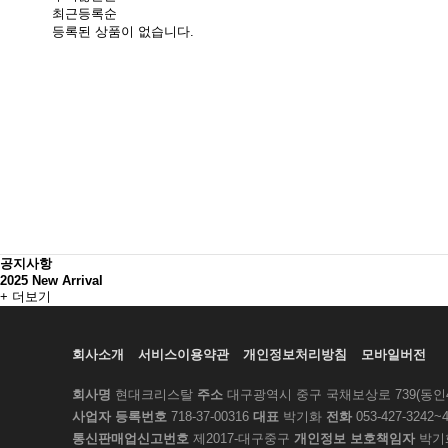
최근등록순
등록된 상품이 없습니다.
공지사항
2025 New Arrival
+ 더보기
회사소개
서비스이용약관
개인정보처리방침
모바일버전
회사명
현대크리스탈
주소
대구광역시 중구 국채보상로 739(동인4가
사업자 등록번호
718-37-00316
대표
박기화
전화
053-427-3242~
통신판매업신고번호
제2017-대구중구
개인정보 보호책임자
박기