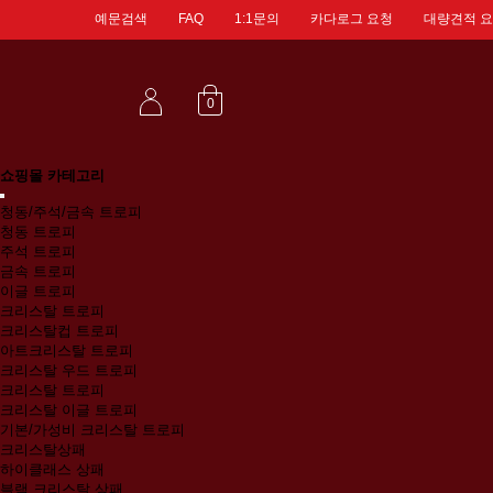
예문검색
FAQ
1:1문의
카다로그 요청
대량견적 
0
쇼핑몰 카테고리
청동/주석/금속 트로피
청동 트로피
주석 트로피
금속 트로피
이글 트로피
크리스탈 트로피
크리스탈컵 트로피
아트크리스탈 트로피
크리스탈 우드 트로피
크리스탈 트로피
크리스탈 이글 트로피
기본/가성비 크리스탈 트로피
크리스탈상패
하이클래스 상패
블랙 크리스탈 상패