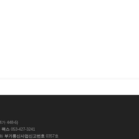
 448-6)
4
팩스
053-427-3241
화
부가통신사업신고번호
0357호