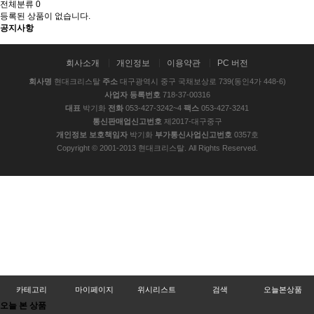
전체분류
0
등록된 상품이 없습니다.
공지사항
2025 New Arrival
회사소개
개인정보
이용약관
PC 버전
회사명
현대크리스탈
주소
대구광역시 중구 국채보상로 739(동인4가 448-6)
사업자 등록번호
718-37-00316
대표
박기화
전화
053-427-3242~4
팩스
053-427-3241
통신판매업신고번호
제2017-대구중구
개인정보 보호책임자
박기화
부가통신사업신고번호
0357호
Copyright © 2001-2013 현대크리스탈. All Rights Reserved.
카테고리
마이페이지
위시리스트
검색
오늘본상품
오늘 본 상품