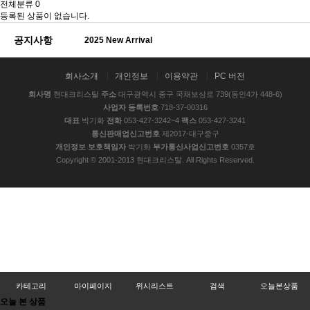
전체분류
0
등록된 상품이 없습니다.
공지사항
2025 New Arrival
회사소개
개인정보
이용약관
PC 버전
회사명
현대크리스탈
주소
대구광역시 중구 국채보상로 739(동인4가 448-6)
사업자 등록번호
718-37-00316
대표
박기화
전화
053-427-3242~4
팩스
053-427-3241
통신판매업신고번호
제2017-대구중구
개인정보 보호책임자
박기화
부가통신사업신고번호
0357호
Copyright © 2001-2013 현대크리스탈. All Rights Reserved.
카테고리
마이페이지
위시리스트
검색
오늘본상품
오늘 본 상품