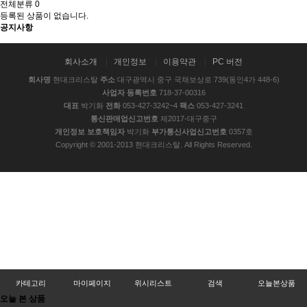
전체분류
0
등록된 상품이 없습니다.
공지사항
2025 New Arrival
회사소개
개인정보
이용약관
PC 버전
회사명
현대크리스탈
주소
대구광역시 중구 국채보상로 739(동인4가 448-6)
사업자 등록번호
718-37-00316
대표
박기화
전화
053-427-3242~4
팩스
053-427-3241
통신판매업신고번호
제2017-대구중구
개인정보 보호책임자
박기화
부가통신사업신고번호
0357호
Copyright © 2001-2013 현대크리스탈. All Rights Reserved.
카테고리
마이페이지
위시리스트
검색
오늘본상품
오늘 본 상품