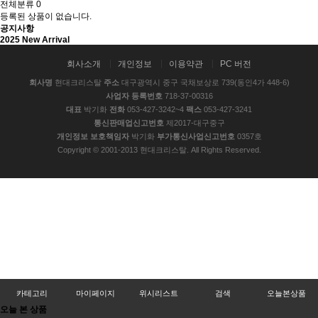
전체분류
0
등록된 상품이 없습니다.
공지사항
2025 New Arrival
회사소개
개인정보
이용약관
PC 버전
회사명
현대크리스탈
주소
대구광역시 중구 국채보상로 739(동인4가 448-6)
사업자 등록번호
718-37-00316
대표
박기화
전화
053-427-3242~4
팩스
053-427-3241
통신판매업신고번호
제2017-대구중구
개인정보 보호책임자
박기화
부가통신사업신고번호
0357호
Copyright © 2001-2013 현대크리스탈. All Rights Reserved.
카테고리
마이페이지
위시리스트
검색
오늘본상품
오늘 본 상품