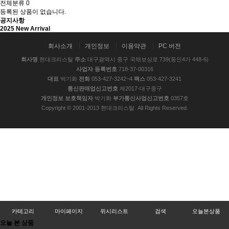
전체분류
0
등록된 상품이 없습니다.
공지사항
2025 New Arrival
회사소개
개인정보
이용약관
PC 버전
회사명
현대크리스탈
주소
대구광역시 중구 국채보상로 739(동인4가 448-6)
사업자 등록번호
718-37-00316
대표
박기화
전화
053-427-3242~4
팩스
053-427-3241
통신판매업신고번호
제2017-대구중구
개인정보 보호책임자
박기화
부가통신사업신고번호
0357호
Copyright © 2001-2013 현대크리스탈. All Rights Reserved.
카테고리
마이페이지
위시리스트
검색
오늘본상품
오늘 본 상품