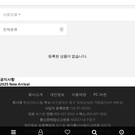
상품정렬
전체분류
0
등록된 상품이 없습니다.
공지사항
2025 New Arrival
회사소개
개인정보
이용약관
PC 버전
회사명
현대크리스탈
주소
대구광역시 중구 국채보상로 739(동인4가 448-6)
사업자 등록번호
718-37-00316
대표
박기화
전화
053-427-3242~4
팩스
053-427-3241
통신판매업신고번호
제2017-대구중구
개인정보 보호책임자
박기화
부가통신사업신고번호
0357호
Copyright © 2001-2013 현대크리스탈. All Rights Reserved.