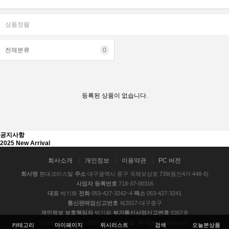
상품정렬
전체분류
0
등록된 상품이 없습니다.
공지사항
2025 New Arrival
회사소개
개인정보
이용약관
PC 버전
회사명
현대크리스탈
주소
대구광역시 중구 국채보상로 739(동인4가 448-6)
사업자 등록번호
718-37-00316
대표
박기화
전화
053-427-3242~4
팩스
053-427-3241
통신판매업신고번호
제2017-대구중구
개인정보 보호책임자
박기화
부가통신사업신고번호
0357호
Copyright © 2001-2013 현대크리스탈. All Rights Reserved.
카테고리
마이페이지
위시리스트
검색
오늘본상품