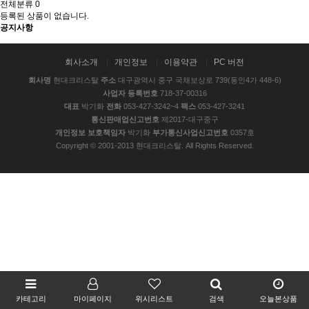
전체분류
0
등록된 상품이 없습니다.
공지사항
2025 New Arrival
회사소개
개인정보
이용약관
PC 버전
회사명
현대크리스탈
주소
대구광역시 중구 국채보상로 739(동인4가 448-6)
사업자 등록번호
718-37-00316
대표
박기화
전화
053-427-3242~4
팩스
053-427-3241
통신판매업신고번호
제2017-대구중구
개인정보 보호책임자
박기화
부가통신사업신고번호
0357호
Copyright © 2001-2013 현대크리스탈. All Rights Reserved.
카테고리
마이페이지
위시리스트
검색
오늘본상품