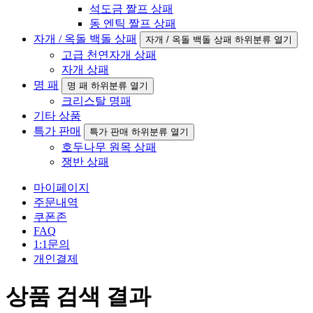
석도금 짤프 상패
동 엔틱 짤프 상패
자개 / 옥돌 백돌 상패
자개 / 옥돌 백돌 상패 하위분류 열기
고급 천연자개 상패
자개 상패
명 패
명 패 하위분류 열기
크리스탈 명패
기타 상품
특가 판매
특가 판매 하위분류 열기
호두나무 원목 상패
쟁반 상패
마이페이지
주문내역
쿠폰존
FAQ
1:1문의
개인결제
상품 검색 결과