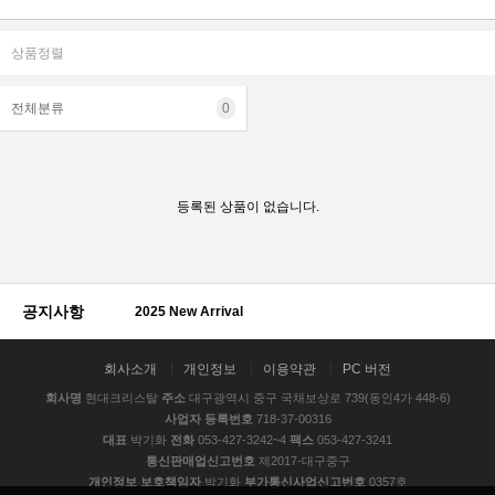
상품정렬
전체분류
0
등록된 상품이 없습니다.
공지사항
2025 New Arrival
회사소개
개인정보
이용약관
PC 버전
회사명
현대크리스탈
주소
대구광역시 중구 국채보상로 739(동인4가 448-6)
사업자 등록번호
718-37-00316
대표
박기화
전화
053-427-3242~4
팩스
053-427-3241
통신판매업신고번호
제2017-대구중구
개인정보 보호책임자
박기화
부가통신사업신고번호
0357호