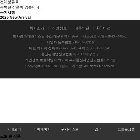
전체분류
0
등록된 상품이 없습니다.
공지사항
2025 New Arrival
회사소개
개인정보
이용약관
PC 버전
회사명
현대크리스탈
주소
대구광역시 중구 국채보상로 739(동인4가 448-6)
사업자 등록번호
718-37-00316
대표
박기화
전화
053-427-3242~4
팩스
053-427-3241
통신판매업신고번호
제2017-대구중구
개인정보 보호책임자
박기화
부가통신사업신고번호
0357호
Copyright © 2001-2013 현대크리스탈. All Rights Reserved.
카테고리
마이페이지
위시리스트
검색
오늘본상품
오늘 본 상품