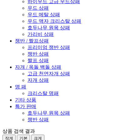
하이우드 고급 우드상패
우드 상패
우드 메탈 상패
우드 액자 크리스탈 상패
호두나무 원목 상패
가리비 상패
쟁반 / 짤프상패
프리미엄 쟁반 상패
쟁반 상패
짤프 상패
자개 / 옥돌 백돌 상패
고급 천연자개 상패
자개 상패
명 패
크리스탈 명패
기타 상품
특가 판매
호두나무 원목 상패
쟁반 상패
상품 검색 결과
작게
기본
크게