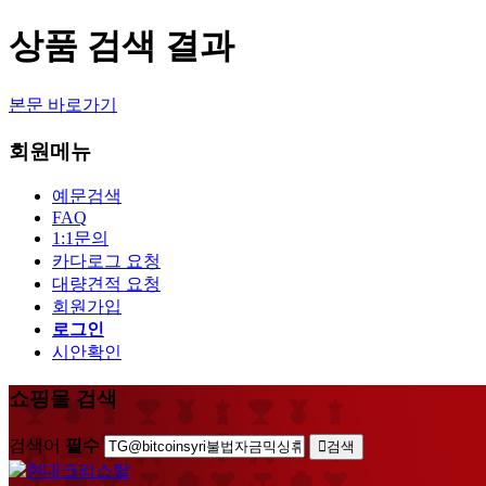
상품 검색 결과
본문 바로가기
회원메뉴
예문검색
FAQ
1:1문의
카다로그 요청
대량견적 요청
회원가입
로그인
시안확인
쇼핑몰 검색
검색어
필수
검색