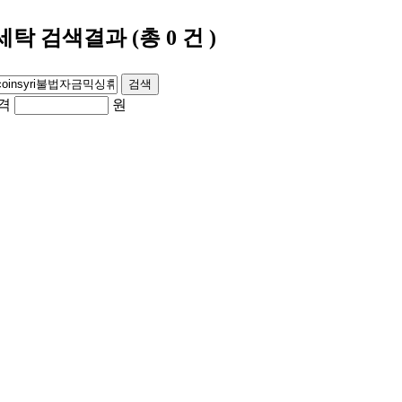
제세탁
검색결과
(총
0
건 )
격
원