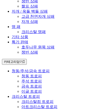
쟁반 상패
짤프 상패
자개 / 옥돌 백돌 상패
고급 천연자개 상패
자개 상패
명 패
크리스탈 명패
기타 상품
특가 판매
호두나무 원목 상패
쟁반 상패
카테고리
닫기
청동/주석/금속 트로피
청동 트로피
주석 트로피
금속 트로피
이글 트로피
크리스탈 트로피
크리스탈컵 트로피
아트크리스탈 트로피