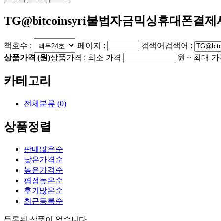
TG@bitcoinsyri불법자금믹싱휴대폰결
책호수 :
페이지 :
검색어
검색어 :
상품가격 (원)
상품가격 :
최소 가격
원 ~
최대 가
카테고리
전체분류
(0)
상품정렬
판매많은순
낮은가격순
높은가격순
평점높은순
후기많은순
최근등록순
등록된 상품이 없습니다.